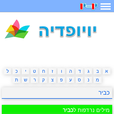
תפריט
משחקים
בדיחות
חידות
חיפוש
2023 משחקים
אפליקציות
ארץ עיר
קטנטנים
דפי צביעה
משפטים
מצחיקות
מגניבות
א
ב
ג
ד
ה
ו
ז
ח
ט
י
כ
ל
מ
נ
ס
ע
פ
צ
ק
ר
ש
ת
איש תלוי
מדריכים
פוקימון גו
מצא הבדלים
כביר
יצירה
משחקי בנות
אשליות
חדשות
מילים נרדפות ל
כביר