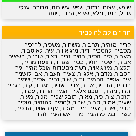
שופע
,
עצום
,
נרחב
,
שפע
,
עשירות
,
מרובה
,
ענקי
,
גדול
,
המון
,
מלא
,
שגיא
,
הרבה
,
יותר
מתכונים
טריוויה
מגניבים
סרטונים
חרוזים למילה
כביר
קריר
,
מזהיר
,
תחביר
,
משחיר
,
משכיר
,
להזכיר
,
מסביר
,
להסביר
,
דיר
,
מזג אוויר
,
עיר
,
לא סביר
,
מעביר
,
סיר
,
הסיר
,
בהיר
,
זכיר
,
בציר
,
טורניר
,
השאיר
,
אביר
,
השכיר
,
חזיר
,
בכיר
,
שגריר
,
הצעת מחיר
,
תקציר
,
מיזוג אויר
,
רשת מסעדות אוכל מהיר
,
גיר
,
הסביר
,
מדביר
,
אלג'יר
,
צעיר
,
העביר
,
אבי קושניר
,
איר
,
אופיר
,
החמיר
,
נדיר
,
שיר
,
נחיר
,
אסיר
,
שמיר
,
הכתיר
,
הבהיר
,
אדיר
,
אוויר
,
שריר
,
מגביר
,
קיר
,
הגביר
,
זמיר
,
מהיר
,
הסכם אלג'יר
,
המיר
,
החזיר
,
עמיר
,
תזכיר
,
ציר
,
כיר
,
מאיר
,
תובל שפיר
,
מכיר
,
מעיר
,
שעיר
,
אמיר
,
סביר
,
שכיר
,
להמיר
,
להזהיר
,
מוקיר
,
תדיר
,
שביר
,
זעיר
,
נזיר
,
מזכיר
,
עף באוויר
,
הבכיר
,
לשיר
,
במרכז העיר
,
ניר
,
ראש העיר
,
זהיר