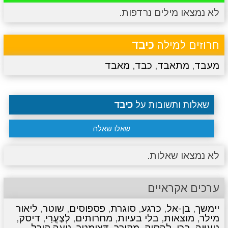
לא נמצאו מילים נרדפות.
מתכונים
טריוויה
מגניבים
סרטונים
חרוזים למילה
כיבד
מעבד
,
מתאבד
,
כבד
,
מאבד
שאלות ותשובות על
כיבד
שאלו שאלה
לא נמצאו שאלות.
ערכים אקראיים
יימשך
,
בן-אל
,
כרגע
,
סוגרת
,
פספוסים
,
שוטר
,
ליאור
מילר
,
מוצאות
,
בלי בעיות
,
מחרותים
,
לְצַעֲרִי
,
דיסק
,
טְעִיָּיה
,
בכי
,
להסיק
,
מקורר
,
דְּצִימֶטֶר
,
נועה קירל
,