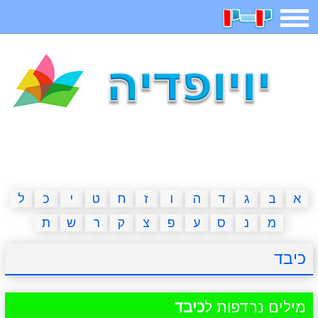
תפריט
משחקים
בדיחות
חידות
חיפוש
2023 משחקים
אפליקציות
ארץ עיר
קטנטנים
דפי צביעה
משפטים
מצחיקות
מגניבות
א
ב
ג
ד
ה
ו
ז
ח
ט
י
כ
ל
מ
נ
ס
ע
פ
צ
ק
ר
ש
ת
איש תלוי
מדריכים
פוקימון גו
מצא הבדלים
כיבד
יצירה
משחקי בנות
אשליות
חדשות
מילים נרדפות ל
כיבד