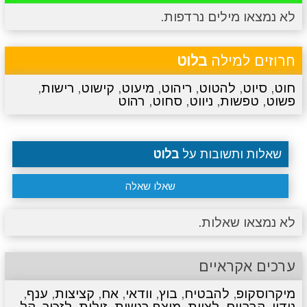
לא נמצאו מילים נרדפות.
מתכונים
טריוויה
מגניבים
סרטונים
חרוזים למילה
בלוט
חוט
,
סיוט
,
להטוט
,
ריהוט
,
מיעוט
,
קישוט
,
רישות
,
פשוט
,
טפשות
,
ניווט
,
סחוט
,
רהוט
שאלות ותשובות על
בלוט
שאלו שאלה
לא נמצאו שאלות.
ערכים אקראיים
מיקרוסקופ
,
להבטיח
,
בוץ
,
וודאי
,
אח
,
קציצות
,
ענף
,
נידון
,
קרביים
,
לציית
,
מוצף רגשית
,
זולות
,
לזכור
,
קל
,