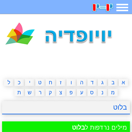
תפריט
משחקים
בדיחות
חידות
חיפוש
2023 משחקים
אפליקציות
ארץ עיר
קטנטנים
דפי צביעה
משפטים
מצחיקות
מגניבות
א
ב
ג
ד
ה
ו
ז
ח
ט
י
כ
ל
מ
נ
ס
ע
פ
צ
ק
ר
ש
ת
איש תלוי
מדריכים
פוקימון גו
מצא הבדלים
בלוט
יצירה
משחקי בנות
אשליות
חדשות
מילים נרדפות ל
בלוט