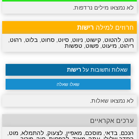
לא נמצאו מילים נרדפות.
מתכונים
טריוויה
מגניבים
סרטונים
חרוזים למילה
רישות
חוט
,
להטוט
,
קישוט
,
ניווט
,
סיוט
,
סחוט
,
בלוט
,
רהוט
,
ריהוט
,
מיעוט
,
פשוט
,
טפשות
שאלות ותשובות על
רישות
שאלו שאלה
לא נמצאו שאלות.
ערכים אקראיים
הנכם
,
בדאי
,
מוסכם
,
מאפיין
,
לצעוק
,
להתמלא
,
מוט
,
הסדר שלילי
,
עתה
,
מאוד
,
להפחית
,
חיה
,
פירור
,