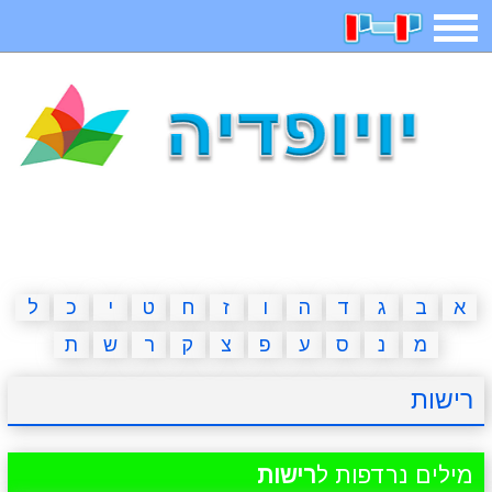
תפריט
משחקים
בדיחות
חידות
חיפוש
2023 משחקים
אפליקציות
ארץ עיר
קטנטנים
דפי צביעה
משפטים
מצחיקות
מגניבות
א
ב
ג
ד
ה
ו
ז
ח
ט
י
כ
ל
מ
נ
ס
ע
פ
צ
ק
ר
ש
ת
איש תלוי
מדריכים
פוקימון גו
מצא הבדלים
רישות
יצירה
משחקי בנות
אשליות
חדשות
מילים נרדפות ל
רישות