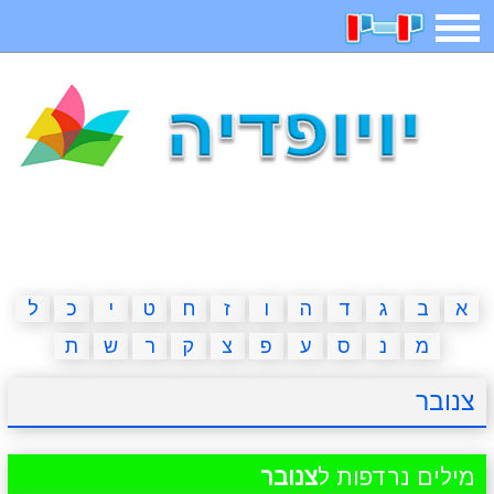
תפריט
משחקים
בדיחות
חידות
חיפוש
2023 משחקים
אפליקציות
ארץ עיר
קטנטנים
דפי צביעה
משפטים
מצחיקות
מגניבות
א
ב
ג
ד
ה
ו
ז
ח
ט
י
כ
ל
מ
נ
ס
ע
פ
צ
ק
ר
ש
ת
איש תלוי
מדריכים
פוקימון גו
מצא הבדלים
צנובר
יצירה
משחקי בנות
אשליות
חדשות
מילים נרדפות ל
צנובר