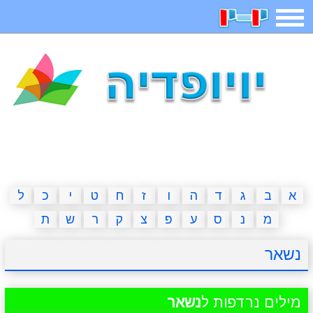
תפריט
משחקים
בדיחות
חידות
חיפוש
2023 משחקים
אפליקציות
ארץ עיר
קטנטנים
דפי צביעה
משפטים
מצחיקות
מגניבות
א
ב
ג
ד
ה
ו
ז
ח
ט
י
כ
ל
מ
נ
ס
ע
פ
צ
ק
ר
ש
ת
איש תלוי
מדריכים
פוקימון גו
מצא הבדלים
נשאר
יצירה
משחקי בנות
אשליות
חדשות
מילים נרדפות ל
נשאר