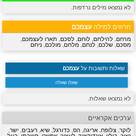
לא נמצאו מילים נרדפות.
מתכונים
טריוויה
מגניבים
סרטונים
חרוזים למילה
עצמכם
מרחם
,
להילחם
,
לוחם
,
לסכם
,
תארו לעצמכם
,
מסכם
,
שלכם
,
לנחם
,
מלחם
,
מולכם
,
ניחם
שאלות ותשובות על
עצמכם
שאלו שאלה
לא נמצאו שאלות.
ערכים אקראיים
לוקר
,
צלופח
,
אריגה
,
הס
,
כדורגל
,
שיא
,
רעבים
,
ישר
,
נאור
,
בילוי
,
אינדיקציה
,
לעצור
,
אפשרי
,
חשבתי
,
בעל