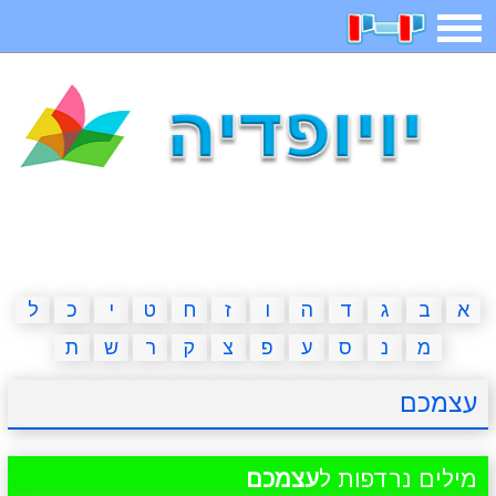
תפריט
משחקים
בדיחות
חידות
חיפוש
2023 משחקים
אפליקציות
ארץ עיר
קטנטנים
דפי צביעה
משפטים
מצחיקות
מגניבות
א
ב
ג
ד
ה
ו
ז
ח
ט
י
כ
ל
מ
נ
ס
ע
פ
צ
ק
ר
ש
ת
איש תלוי
מדריכים
פוקימון גו
מצא הבדלים
עצמכם
יצירה
משחקי בנות
אשליות
חדשות
מילים נרדפות ל
עצמכם