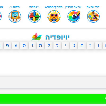
ו
ז
ח
ט
י
כ
ל
מ
נ
ס
ע
פ
צ