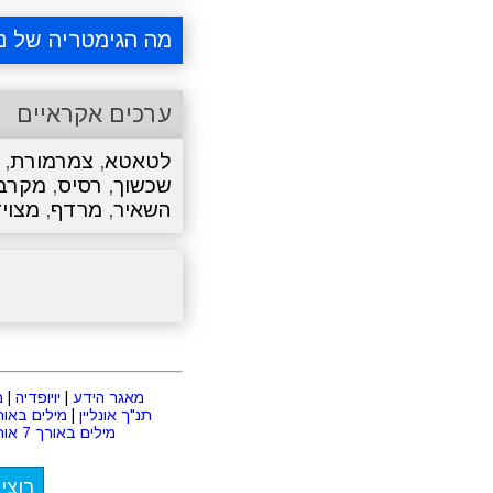
מה הגימטריה של נו
ערכים אקראיים
לטאטא
,
צמרמורת
,
שכשוך
,
רסיס
,
מקרב
השאיר
,
מרדף
,
מצוי
מאגר הידע
|
יויופדיה
|
מ
תנ"ך אונליין
|
מילים באורך 2 או
מילים באורך 7 אותיות
רוצי