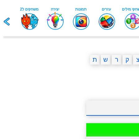
ק
ר
ש
ת