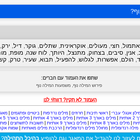
ף
?
אתמול
,
חצי
,
מעולים
,
אוקראינית
,
שתלים
,
גוקר
,
דיל
,
ירק
,
,
אנין
,
סיבים
,
בצחוק
,
מתנצל
,
היותך
,
לוח שנה
,
מופת
,
מו
ד
,
הולם
,
אפשרות
,
לגלוש
,
להפעיל
,
תבוא
,
שעיר
,
טרק
,
קשר
שתפו את העמוד עם חברים:
פירוש המילה נוף, משמעות המילה נוף
העמוד לא תקין? דווח/י לנו
ילון אנגלי עברי
|
ראשי תיבות
|
חרוזים
|
מילים נרדפות
|
ביטויים ופתגמים
|
מאגר
תיות
|
מילים באורך 3 אותיות
|
מילים באורך 4 אותיות
|
מילים באורך 5 אותיות
|
מילים באורך 8 אותיות
|
מילים באורך 9 אותיות
|
תשובות לתשחצים
|
פות
מילה רנדומלית
|
מחולל מילים רנדומליות
|
הרכבת מילים מאותיות
|
שמות אקרא
ם לעזור לנו להגדיל את המאגר וגם להופיע
בהיכל התהילה
? 