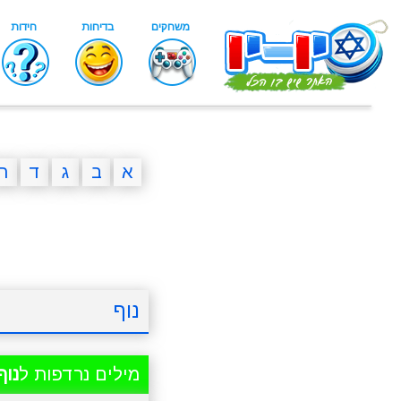
א
ב
ג
ד
ה
נוף
מילים נרדפות ל
נוף