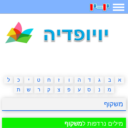
תפריט
משחקים
בדיחות
חידות
חיפוש
2023 משחקים
אפליקציות
ארץ עיר
קטנטנים
דפי צביעה
משפטים
מצחיקות
מגניבות
א
ב
ג
ד
ה
ו
ז
ח
ט
י
כ
ל
מ
נ
ס
ע
פ
צ
ק
ר
ש
ת
איש תלוי
מדריכים
פוקימון גו
מצא הבדלים
משקוף
יצירה
משחקי בנות
אשליות
חדשות
מילים נרדפות ל
משקוף