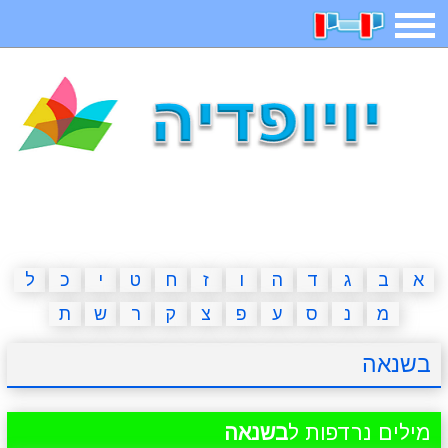
תפריט
משחקים
בדיחות
חידות
חיפוש
2023 משחקים
אפליקציות
ארץ עיר
קטנטנים
דפי צביעה
משפטים
מצחיקות
מגניבות
א
ב
ג
ד
ה
ו
ז
ח
ט
י
כ
ל
מ
נ
ס
ע
פ
צ
ק
ר
ש
ת
איש תלוי
מדריכים
פוקימון גו
מצא הבדלים
בשנאה
יצירה
משחקי בנות
אשליות
חדשות
מילים נרדפות ל
בשנאה