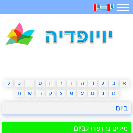
תפריט
משחקים
בדיחות
חידות
חיפוש
2023 משחקים
אפליקציות
ארץ עיר
קטנטנים
דפי צביעה
משפטים
מצחיקות
מגניבות
א
ב
ג
ד
ה
ו
ז
ח
ט
י
כ
ל
מ
נ
ס
ע
פ
צ
ק
ר
ש
ת
איש תלוי
מדריכים
פוקימון גו
מצא הבדלים
ביום
יצירה
משחקי בנות
אשליות
חדשות
מילים נרדפות ל
ביום