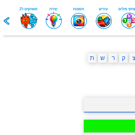
ק
ר
ש
ת