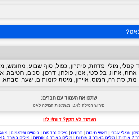
אט
?
וקסלי
,
מולי
,
פדחת
,
פיתרון
,
כפול
,
סוף שבוע
,
מחומש
,
מת
 אחת
,
אחוז
,
בליסטי
,
אמן
,
פולחן
,
דרכון
,
סכום
,
חטיבה
,
אי
מת
,
סתירה
,
חמוס
,
אוירון
,
מיטת קומותים
,
שער
,
סבתא
,
שתפו את העמוד עם חברים:
פירוש המילה לאט, משמעות המילה לאט
העמוד לא תקין? דווח/י לנו
ילון אנגלי עברי
|
ראשי תיבות
|
חרוזים
|
מילים נרדפות
|
ביטויים ופתגמים
|
מאגר
תיות
|
מילים באורך 3 אותיות
|
מילים באורך 4 אותיות
|
מילים באורך 5 אותיות