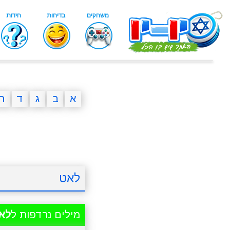
א
ב
ג
ד
ה
לאט
מילים נרדפות ל
לא