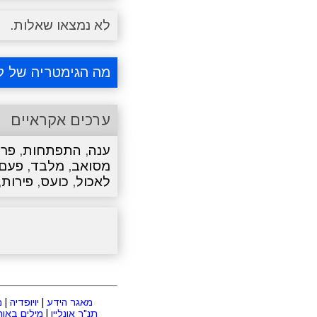
לא נמצאו שאלות.
מה הגימטריה של ל
ערכים אקראיים
ענה
,
התפתחות
,
פרד
מסואב
,
מלבד
,
פעם
לאכול
,
כועס
,
פירות
,
מאגר הידע
|
יויופדיה
|
מ
תנ"ך אונליין
|
מילים באורך 2 או