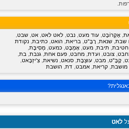
פות.
ת
,
אַקְרוֹבָּט
,
עוד מעט
,
נבט
,
לאט לאט
,
אט
,
שבט
,
 שבת
,
שנאת
,
רַבָּ"ט
,
בריאת
,
הואט
,
כתיבת
,
נקודת
חטיבת
,
תיבת
,
מעט
,
אַמְבָּט
,
כמעט
,
מְסִיבָּת
,
חבט
,
צובט
,
ועדת
,
מחבט
,
פעם אחת
,
גנבת
,
בת
,
ט
,
קַבָּ"ט
,
מבט
,
עוּצְבָּת
,
סנאט
,
נשיאת
,
צִ'יזְבָּאט
,
מושבת
,
קריאת
,
אמבט
,
דת
,
הושבת
נגלית?
על
לאט