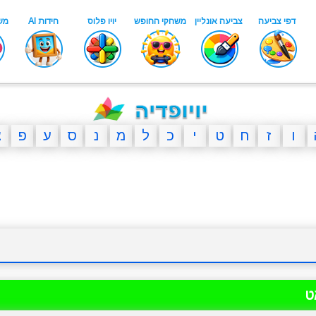
ו
ז
ח
ט
י
כ
ל
מ
נ
ס
ע
פ
צ
ט