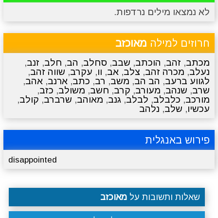
לא נמצאו מילים נרדפות.
מתכונים
טריוויה
מגניבים
סרטונים
חרוזים למילה
מאוכזב
מכתב
,
זהב
,
הוכתב
,
שבב
,
סחלב
,
הב
,
חלב
,
זנב
,
נעלב
,
מכרה זהב
,
צלב
,
אב
,
וו
,
עקרב
,
שווה זהב
,
לגווע ברעב
,
הב הב
,
משב
,
רב
,
כתב
,
ארנב
,
אהב
,
שרב
,
שנהב
,
מעורב
,
קרב
,
חשב
,
משולב
,
כזב
,
מורכב
,
כלבלב
,
לבלב
,
גנב
,
מאוהב
,
שרברב
,
קולב
,
עכשיו
,
שלב
,
נלהב
פירוש באנגלית
disappointed
שאלות ותשובות על
מאוכזב