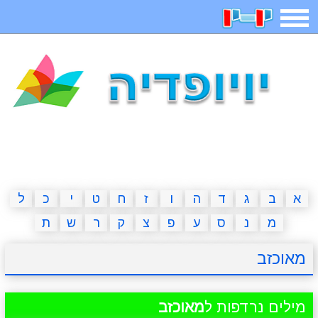
תפריט
משחקים
בדיחות
חידות
חיפוש
2023 משחקים
אפליקציות
ארץ עיר
קטנטנים
דפי צביעה
משפטים
מצחיקות
מגניבות
א
ב
ג
ד
ה
ו
ז
ח
ט
י
כ
ל
מ
נ
ס
ע
פ
צ
ק
ר
ש
ת
איש תלוי
מדריכים
פוקימון גו
מצא הבדלים
מאוכזב
יצירה
משחקי בנות
אשליות
חדשות
מילים נרדפות ל
מאוכזב