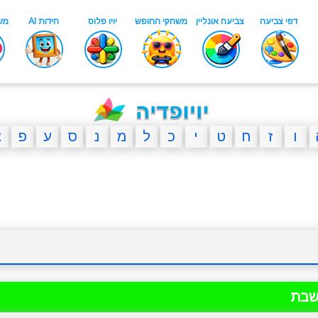
ו
ז
ח
ט
י
כ
ל
מ
נ
ס
ע
פ
צ
שבת