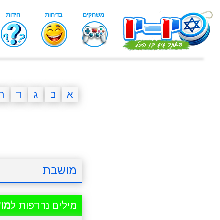
א
ב
ג
ד
ה
מושבת
מילים נרדפות ל
מו