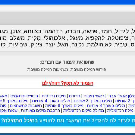
ל
,
לגדול
,
חמד
,
פרשה
,
חברה
,
הדהמה
,
בצוותא
,
אולן
,
מגב
ה
,
ציפוטלה
,
להקפיא
,
מעגלי
,
אלכוהולי
,
מְלִית
,
משלב
,
מונ
ס
,
שָׁבִיר
,
לא הולמת
,
נכונה
,
האל
,
יוצר
,
צינוק
,
שבועות
,
קור
שתפו את העמוד עם חברים:
פירוש המילה מושבת, משמעות המילה מושבת
העמוד לא תקין? דווח/י לנו
ילון אנגלי עברי
|
ראשי תיבות
|
חרוזים
|
מילים נרדפות
|
ביטויים ופתגמים
|
מאגר
תיות
|
מילים באורך 3 אותיות
|
מילים באורך 4 אותיות
|
מילים באורך 5 אותיות
|
מילים באורך 8 אותיות
|
מילים באורך 9 אותיות
|
תשובות לתשחצים
|
פות
מילה רנדומלית
|
מחולל מילים רנדומליות
|
הרכבת מילים מאותיות
|
שמות אקרא
ם לעזור לנו להגדיל את המאגר וגם להופיע
בהיכל התהילה
? 