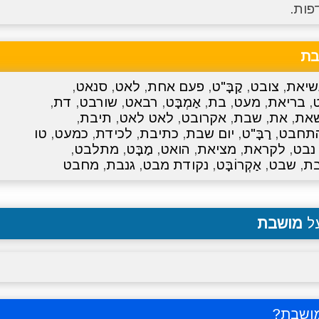
פות.
בת
שיאת
,
צובט
,
קַבָּ"ט
,
פעם אחת
,
לאט
,
סנאט
,
,
בריאת
,
מעט
,
בת
,
אַמְבָּט
,
רבאט
,
שורבט
,
דת
,
את
,
את
,
שבת
,
אקרובט
,
לאט לאט
,
תיבת
,
תחבט
,
רַבָּ"ט
,
יום שבת
,
כתיבת
,
לכידת
,
כמעט
,
טו
נבט
,
לקראת
,
מציאת
,
הואט
,
מַבָּט
,
מתלבט
,
ת
,
שבט
,
אַקְרוֹבָּט
,
נקודת מבט
,
גנבת
,
מחבט
על
מושבת
מושבת
?