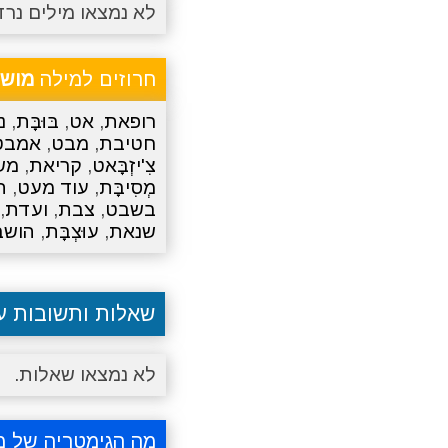
לא נמצאו מילים נרד
חרוזים למילה
מוש
רופאת
,
אט
,
בּוּבָּת
,
נ
חטיבת
,
מבט
,
אמבט
צִ'יזְבָּאט
,
קריאת
,
מש
מְסִיבָּת
,
עוד מעט
,
ה
בשבט
,
צבת
,
ועדת
,
שנאת
,
עוּצְבָּת
,
הושב
שאלות ותשובות 
לא נמצאו שאלות.
מה הגימטריה של 