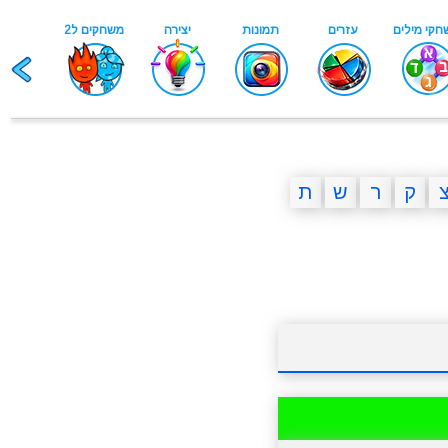
ק
ר
ש
ת