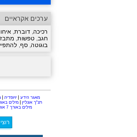
ערכים אקראיים
רכיכה
,
דוברת
,
איחו
חגב
,
טפשות
,
מתבז
בוגוטה
,
סף
,
להתפיי
מאגר הידע
|
יויופדיה
|
מ
תנ"ך אונליין
|
מילים באורך 2 או
מילים באורך 7 אותיות
רוצי