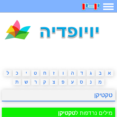
תפריט
משחקים
בדיחות
חידות
חיפוש
2023 משחקים
אפליקציות
ארץ עיר
קטנטנים
דפי צביעה
משפטים
מצחיקות
מגניבות
א
ב
ג
ד
ה
ו
ז
ח
ט
י
כ
ל
מ
נ
ס
ע
פ
צ
ק
ר
ש
ת
איש תלוי
מדריכים
פוקימון גו
מצא הבדלים
טקטיקן
יצירה
משחקי בנות
אשליות
חדשות
מילים נרדפות ל
טקטיקן