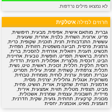
לא נמצאו מילים נרדפות.
מתכונים
טריוויה
מגניבים
סרטונים
חרוזים למילה
איטלקית
גברית
,
מותאם אישית
,
אפיפית
,
מבעית
,
חיפושית
,
פריט
,
ארונית
,
השחית
,
כלנית
,
אחרית
,
שעועית
,
עששית
,
התנדבותית
,
חנית
,
תוכנית
,
שקופית
,
כרית
,
גרמנית
,
פרסית
,
תביעה משפטית
,
חזותית
,
הפחית
,
תכשיט
,
תענית
,
ויזואלית
,
אזרחית
,
להסכית
,
ברית
,
רוחנית
,
בראשית
,
תפריט
,
חופשית
,
טבעית
,
אחיינית
,
הביט
,
דוכסית
,
מלצרית
,
אפלולית
,
חיננית
,
הדדית
,
רוסית
,
חלקית
,
חללית
,
זכוכית
,
ראשית
,
טיט
,
נשית
,
תכלית
,
צרפתית
,
קשתית
,
זמנית
,
עילית
,
תסריט
,
עברית
,
חמנית
,
ערנית
,
לוחית
,
מומחית
,
טבחית
,
משרוקית
,
אנגלית
,
גחלילית
,
יצרנית
,
מסית
,
אדמונית
,
הנחית
,
שחקנית
,
אורית
,
הושיט
,
פחית
,
מביט
,
תצפית
,
מטלית
,
תווית
,
אמצעית
,
אירית
,
מיידית
,
חשבונית
,
עצמית
,
שמרנית
,
אשכולית
,
מכונית
,
קרקעית
,
תחתית
,
גזעית
,
שקית
,
חדרנית
,
דוגמנית
,
מאיט
,
אוכמנית
,
יחסית