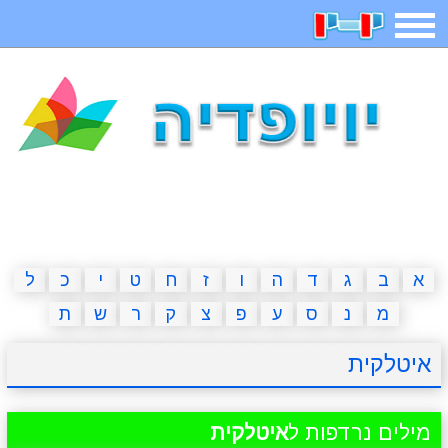
תפריט
משחקים
בדיחות
חידות
חיפוש
2023 משחקים
אפליקציות
ארץ עיר
קטנטנים
דפי צביעה
משפטים
מצחיקות
מגניבות
א
ב
ג
ד
ה
ו
ז
ח
ט
י
כ
ל
מ
נ
ס
ע
פ
צ
ק
ר
ש
ת
איש תלוי
מדריכים
פוקימון גו
מצא הבדלים
איטלקית
יצירה
משחקי בנות
אשליות
חדשות
מילים נרדפות ל
איטלקית