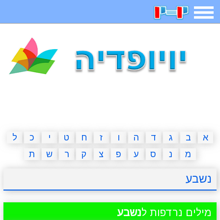
תפריט
משחקים
בדיחות
חידות
חיפוש
2023 משחקים
אפליקציות
ארץ עיר
קטנטנים
דפי צביעה
משפטים
מצחיקות
מגניבות
א
ב
ג
ד
ה
ו
ז
ח
ט
י
כ
ל
מ
נ
ס
ע
פ
צ
ק
ר
ש
ת
איש תלוי
מדריכים
פוקימון גו
מצא הבדלים
נשבע
יצירה
משחקי בנות
אשליות
חדשות
מילים נרדפות ל
נשבע