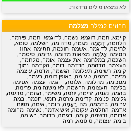
לא נמצאו מילים נרדפות.
מתכונים
טריוויה
מגניבים
סרטונים
חרוזים למילה
מצלמה
קיימא
,
חמה
,
דוגמא
,
נשמה
,
לדוגמא
,
תמה
,
פירמה
,
הלחמה
,
דְּמָמָה
,
מגמה
,
מדהימה
,
השלמה
,
סומא
,
לחימה
,
לדוגמה
,
אשמה
,
חוכמה
,
חתימה
,
אחוז
חסימה
,
אֲלֻמָּה
,
מציאות מדומה
,
גרימה
,
סיסמה
,
השכמה
,
במלחמה
,
את עצמה
,
אומה
,
מלחמה
,
העצמה
,
הדהמה
,
הרדמה
,
דומה
,
הקדמה
,
נמוך
קומה
,
רשימה
,
תעלומה
,
הגשמה
,
אדמה
,
עוצמה
,
מזימה
,
דממה
,
טעימה
,
באופן דומה
,
רעמה
,
מסכימה
,
מהלומה
,
אלומה
,
דוגמה
,
עצמה
,
אטימה
,
בלימה
,
תעצומה
,
הרשמה
,
לא משנה מה
,
פרימה
,
בהמה
,
נעמה
,
זרימה
,
יוזמה
,
משימה
,
הגזמה
,
מרגמה
,
גלימה
,
פנימה
,
קדימה
,
מרמה
,
רומא
,
חכמה
,
במה
,
ערימה
,
בדממה
,
מה
,
רַעֲמָה
,
חומה
,
אימה
,
תפוח
אדמה
,
החלמה
,
עקומה
,
איש אדמה
,
נשימה
,
מהומה
,
אדומה
,
נרשמה
,
קומה
,
דגימה
,
בדומה
,
רשומה
,
בימה
,
עצומה
,
סיסמא
,
רמה