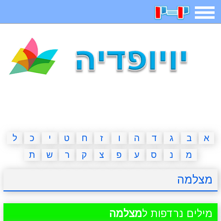
תפריט
משחקים
בדיחות
חידות
חיפוש
2023 משחקים
אפליקציות
ארץ עיר
קטנטנים
דפי צביעה
משפטים
מצחיקות
מגניבות
א
ב
ג
ד
ה
ו
ז
ח
ט
י
כ
ל
מ
נ
ס
ע
פ
צ
ק
ר
ש
ת
איש תלוי
מדריכים
פוקימון גו
מצא הבדלים
מצלמה
יצירה
משחקי בנות
אשליות
חדשות
מילים נרדפות ל
מצלמה