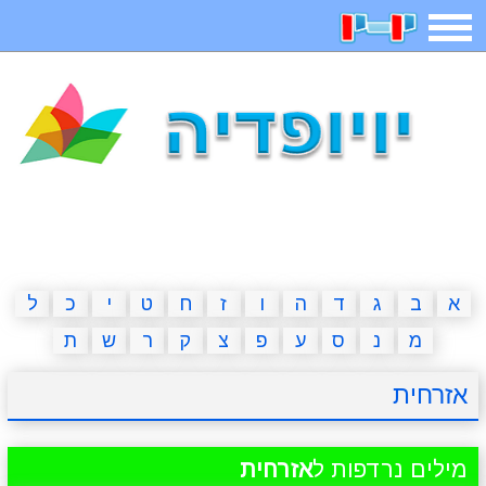
תפריט
משחקים
בדיחות
חידות
חיפוש
2023 משחקים
אפליקציות
ארץ עיר
קטנטנים
דפי צביעה
משפטים
מצחיקות
מגניבות
א
ב
ג
ד
ה
ו
ז
ח
ט
י
כ
ל
מ
נ
ס
ע
פ
צ
ק
ר
ש
ת
איש תלוי
מדריכים
פוקימון גו
מצא הבדלים
אזרחית
יצירה
משחקי בנות
אשליות
חדשות
מילים נרדפות ל
אזרחית