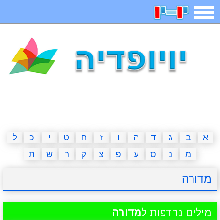
תפריט
משחקים
בדיחות
חידות
חיפוש
2023 משחקים
אפליקציות
ארץ עיר
קטנטנים
דפי צביעה
משפטים
מצחיקות
מגניבות
א
ב
ג
ד
ה
ו
ז
ח
ט
י
כ
ל
מ
נ
ס
ע
פ
צ
ק
ר
ש
ת
איש תלוי
מדריכים
פוקימון גו
מצא הבדלים
מדורה
יצירה
משחקי בנות
אשליות
חדשות
מילים נרדפות ל
מדורה