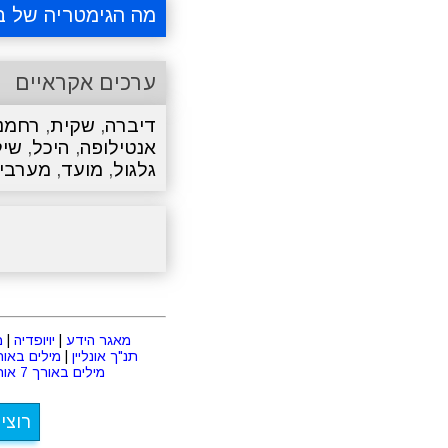
מה הגימטריה של ב
ערכים אקראיים
דיברה
,
שקית
,
רחמנ
אנטילופה
,
היכל
,
שיל
גלגול
,
מועד
,
מערבי
מאגר הידע
|
יויופדיה
|
מ
תנ"ך אונליין
|
מילים באורך 2 או
מילים באורך 7 אותיות
רוצי