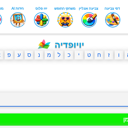
ו
ז
ח
ט
י
כ
ל
מ
נ
ס
ע
פ
צ
ן