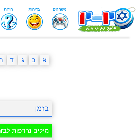
א
ב
ג
ד
ה
בזמן
מילים נרדפות ל
בזמ