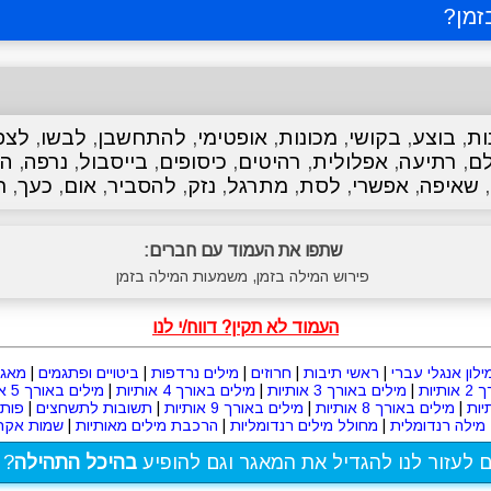
זמן
?
ות
,
בוצע
,
בקושי
,
מכונות
,
אופטימי
,
להתחשבן
,
לבשו
,
לצפ
ם
,
רתיעה
,
אפלולית
,
רהיטים
,
כיסופים
,
בייסבול
,
נרפה
,
הל
,
שאיפה
,
אפשרי
,
לסת
,
מתרגל
,
נזק
,
להסביר
,
אום
,
כעך
,
ח
שתפו את העמוד עם חברים:
פירוש המילה בזמן, משמעות המילה בזמן
העמוד לא תקין? דווח/י לנו
ילון אנגלי עברי
|
ראשי תיבות
|
חרוזים
|
מילים נרדפות
|
ביטויים ופתגמים
|
מאגר
תיות
|
מילים באורך 3 אותיות
|
מילים באורך 4 אותיות
|
מילים באורך 5 אותיות
|
מילים באורך 8 אותיות
|
מילים באורך 9 אותיות
|
תשובות לתשחצים
|
פות
מילה רנדומלית
|
מחולל מילים רנדומליות
|
הרכבת מילים מאותיות
|
שמות אקרא
ם לעזור לנו להגדיל את המאגר וגם להופיע
בהיכל התהילה
? 