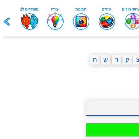
ק
ר
ש
ת