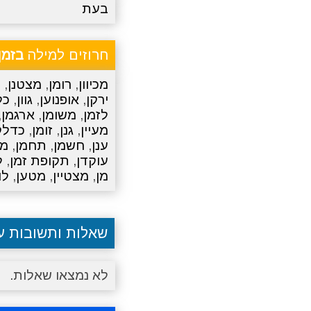
בעת
חרוזים למילה
בזמן
מכיוון
,
רומן
,
מצטנן
,
נ
ירקן
,
אופנוען
,
גוון
,
כל
לזמן
,
משומן
,
ארגמן
,
מעיין
,
גנן
,
זומן
,
כדלק
ענן
,
חשמן
,
תחמן
,
מד
עוקדן
,
תקופת זמן
,
ל
מן
,
מצטיין
,
מטען
,
לו
שאלות ותשובות 
לא נמצאו שאלות.