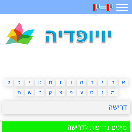
תפריט
משחקים
בדיחות
חידות
חיפוש
2023 משחקים
אפליקציות
ארץ עיר
קטנטנים
דפי צביעה
משפטים
מצחיקות
מגניבות
א
ב
ג
ד
ה
ו
ז
ח
ט
י
כ
ל
מ
נ
ס
ע
פ
צ
ק
ר
ש
ת
איש תלוי
מדריכים
פוקימון גו
מצא הבדלים
דרישה
יצירה
משחקי בנות
אשליות
חדשות
מילים נרדפות ל
דרישה