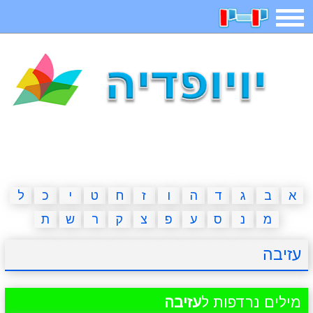
תפריט
משחקים
בדיחות
חידות
חיפוש
2023 משחקים
אפליקציות
ארץ עיר
קטנטנים
דפי צביעה
משפטים
מצחיקות
מגניבות
א
ב
ג
ד
ה
ו
ז
ח
ט
י
כ
ל
מ
נ
ס
ע
פ
צ
ק
ר
ש
ת
איש תלוי
מדריכים
פוקימון גו
מצא הבדלים
עזיבה
יצירה
משחקי בנות
אשליות
חדשות
מילים נרדפות ל
עזיבה