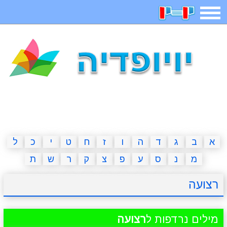
תפריט
משחקים
בדיחות
חידות
חיפוש
2023 משחקים
אפליקציות
ארץ עיר
קטנטנים
דפי צביעה
משפטים
מצחיקות
מגניבות
א
ב
ג
ד
ה
ו
ז
ח
ט
י
כ
ל
מ
נ
ס
ע
פ
צ
ק
ר
ש
ת
איש תלוי
מדריכים
פוקימון גו
מצא הבדלים
רצועה
יצירה
משחקי בנות
אשליות
חדשות
מילים נרדפות ל
רצועה