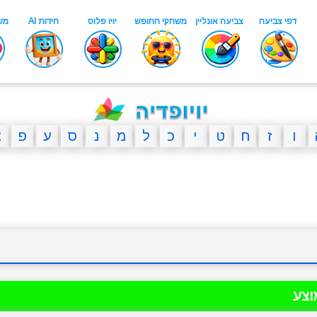
ו
ז
ח
ט
י
כ
ל
מ
נ
ס
ע
פ
צ
וצע