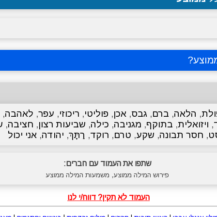
מוצע
?
לת
,
הלאה
,
ברם
,
גבס
,
אכן
,
פוליטי
,
ריכוזי
,
עפר
,
לאהבה
,
,
ויזואלית
,
בתוקף
,
מגניבה
,
כילה
,
שביעות רצון
,
חציבה
,
ש
ט
,
חסר תבונה
,
שקע
,
טרם
,
רוקד
,
רַתָּךְ
,
יהודה
,
אני יכול
שתפו את העמוד עם חברים:
פירוש המילה ממוצע, משמעות המילה ממוצע
העמוד לא תקין? דווח/י לנו