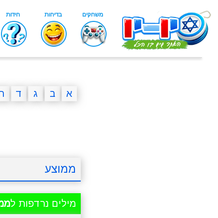
א
ב
ג
ד
ה
ממוצע
מילים נרדפות ל
ממ