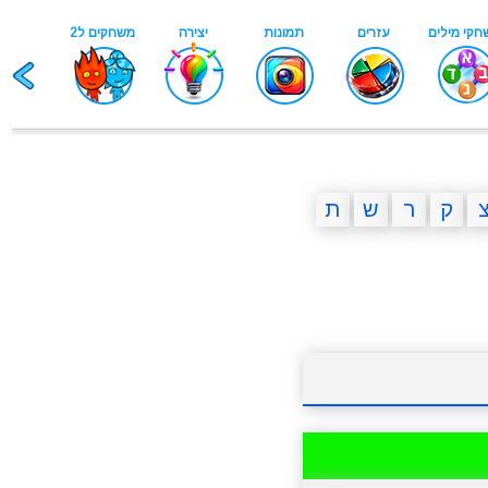
ק
ר
ש
ת