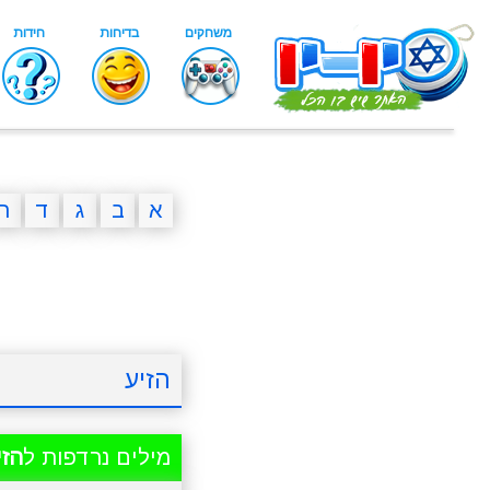
א
ב
ג
ד
ה
הזיע
מילים נרדפות ל
הזי