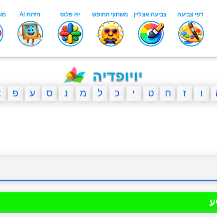
ו
ז
ח
ט
י
כ
ל
מ
נ
ס
ע
פ
צ
ע