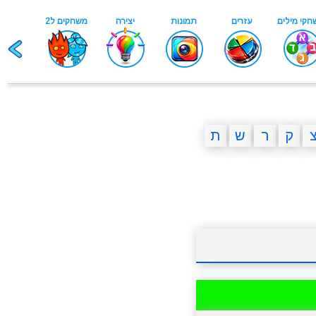
ק
ר
ש
ת