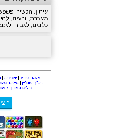
עיתון
,
הכשיר
,
פשפש
מערכת
,
זרעים
,
להיו
כלבים
,
לגבוה
,
לגנוב
מאגר הידע
|
יויופדיה
|
מ
תנ"ך אונליין
|
מילים באורך 2 או
מילים באורך 7 אותיות
רוצי