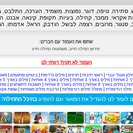
,
סתירה
,
טיפה
,
דוגר
,
נפוצות
,
משמיד
,
הערכה
,
התלבט
,
ב
ת אקראי
,
ממכר
,
קהילה
,
בעיות
,
תקופת
,
קינאה
,
אבנט
,
ה
,
סנגור
,
מרובים
,
רצפה
,
לבשל
,
הודבק
,
הראל
,
אדמתו
,
הר
שתפו את העמוד עם חברים:
פירוש המילה הזיע, משמעות המילה הזיע
העמוד לא תקין? דווח/י לנו
ילון אנגלי עברי
|
ראשי תיבות
|
חרוזים
|
מילים נרדפות
|
ביטויים ופתגמים
|
מאגר
תיות
|
מילים באורך 3 אותיות
|
מילים באורך 4 אותיות
|
מילים באורך 5 אותיות
|
מילים באורך 8 אותיות
|
מילים באורך 9 אותיות
|
תשובות לתשחצים
|
פות
מילה רנדומלית
|
מחולל מילים רנדומליות
|
הרכבת מילים מאותיות
|
שמות אקרא
ם לעזור לנו להגדיל את המאגר וגם להופיע
בהיכל התהילה
? 