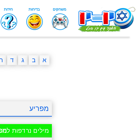
א
ב
ג
ד
ה
מפריע
מילים נרדפות ל
מפ