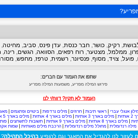
פריע
?
בושת
,
רקיק
,
כושר
,
חבר כנסת
,
עדן פינס
,
סביב
,
מחיטה
,
ון
,
ממלמל
,
מצטער
,
רוח רפאים
,
הסוואה
,
הגשים
,
רינה
,
ח
,
פועל
,
צויד
,
מסוף
,
פנסיונר
,
רשמית
,
טרפז
,
מחפש
,
מסורת
שתפו את העמוד עם חברים:
פירוש המילה מפריע, משמעות המילה מפריע
העמוד לא תקין? דווח/י לנו
ילון אנגלי עברי
|
ראשי תיבות
|
חרוזים
|
מילים נרדפות
|
ביטויים ופתגמים
|
מאגר
תיות
|
מילים באורך 3 אותיות
|
מילים באורך 4 אותיות
|
מילים באורך 5 אותיות
|
מילים באורך 8 אותיות
|
מילים באורך 9 אותיות
|
תשובות לתשחצים
|
פות
מילה רנדומלית
|
מחולל מילים רנדומליות
|
הרכבת מילים מאותיות
|
שמות אקרא
ם לעזור לנו להגדיל את המאגר וגם להופיע
בהיכל התהילה
? 