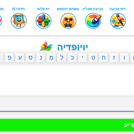
ו
ז
ח
ט
י
כ
ל
מ
נ
ס
ע
פ
צ
ריע