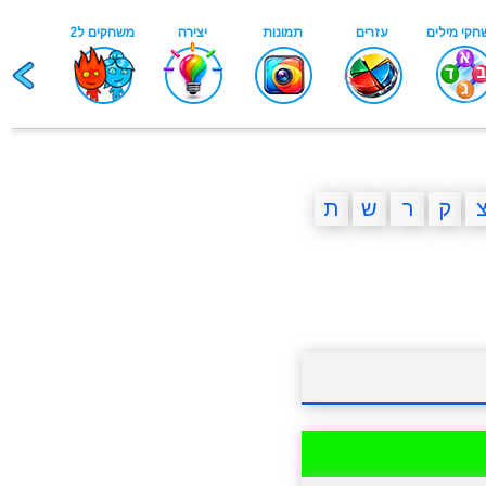
ק
ר
ש
ת