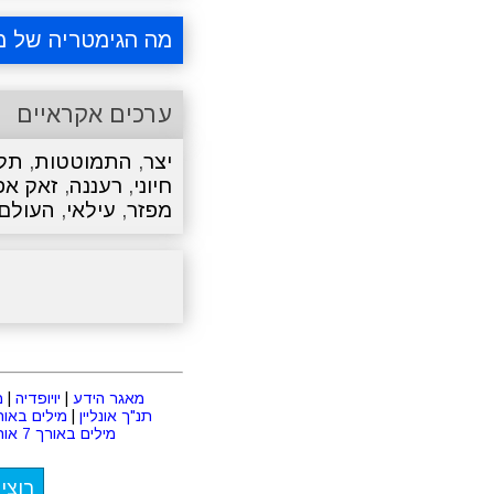
מה הגימטריה של מ
ערכים אקראיים
יצר
,
התמוטטות
,
תל
חיוני
,
רעננה
,
זאק אפר
מפזר
,
עילאי
,
העולם
מאגר הידע
|
יויופדיה
|
מ
תנ"ך אונליין
|
מילים באורך 2 או
מילים באורך 7 אותיות
רוצי