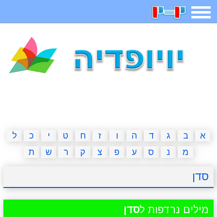
תפריט
משחקים
בדיחות
חידות
חיפוש
2023 משחקים
אפליקציות
ארץ עיר
קטנטנים
דפי צביעה
משפטים
מצחיקות
מגניבות
א
ב
ג
ד
ה
ו
ז
ח
ט
י
כ
ל
מ
נ
ס
ע
פ
צ
ק
ר
ש
ת
איש תלוי
מדריכים
פוקימון גו
מצא הבדלים
סדן
יצירה
משחקי בנות
אשליות
חדשות
מילים נרדפות ל
סדן