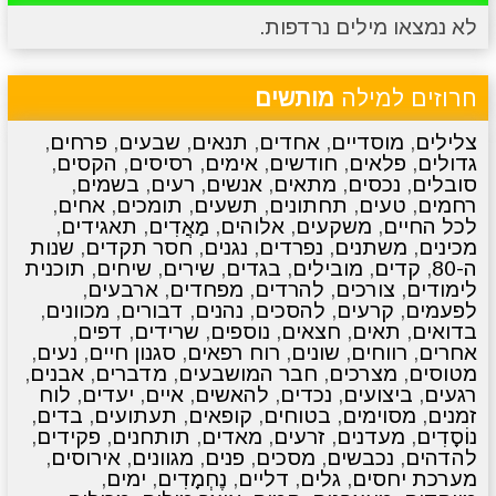
לא נמצאו מילים נרדפות.
מתכונים
טריוויה
מגניבים
סרטונים
חרוזים למילה
מותשים
צלילים
,
מוסדיים
,
אחדים
,
תנאים
,
שבעים
,
פרחים
,
גדולים
,
פלאים
,
חודשים
,
אימים
,
רסיסים
,
הקסים
,
סובלים
,
נכסים
,
מתאים
,
אנשים
,
רעים
,
בשמים
,
רחמים
,
טעים
,
תחתונים
,
תשעים
,
תומכים
,
אחים
,
לכל החיים
,
משקעים
,
אלוהים
,
מַאֲדִים
,
תאגידים
,
מכינים
,
משתנים
,
נפרדים
,
נגנים
,
חסר תקדים
,
שנות
ה-80
,
קדים
,
מובילים
,
בגדים
,
שירים
,
שיחים
,
תוכנית
לימודים
,
צורכים
,
להרדים
,
מפחדים
,
ארבעים
,
לפעמים
,
קרעים
,
להסכים
,
נהנים
,
דבורים
,
מכוונים
,
בדואים
,
תאים
,
חצאים
,
נוספים
,
שרידים
,
דפים
,
אחרים
,
רווחים
,
שונים
,
רוח רפאים
,
סגנון חיים
,
נעים
,
מטוסים
,
מצרכים
,
חבר המושבעים
,
מדברים
,
אבנים
,
רגעים
,
ביצועים
,
נכדים
,
להאשים
,
איים
,
יעדים
,
לוח
זמנים
,
מסוימים
,
בטוחים
,
קופאים
,
תעתועים
,
בדים
,
נוֹסָדִים
,
מעדנים
,
זרעים
,
מאדים
,
תותחנים
,
פקידים
,
להדהים
,
נכבשים
,
מסכים
,
פנים
,
מגוונים
,
אירוסים
,
מערכת יחסים
,
גלים
,
דליים
,
נֶחְמָדִים
,
ימים
,