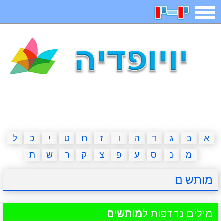
תפריט
משחקים
בדיחות
חידות
חיפוש
2023 משחקים
אפליקציות
ארץ עיר
קטנטנים
דפי צביעה
משפטים
מצחיקות
מגניבות
א
ב
ג
ד
ה
ו
ז
ח
ט
י
כ
ל
מ
נ
ס
ע
פ
צ
ק
ר
ש
ת
איש תלוי
מדריכים
פוקימון גו
מצא הבדלים
מותשים
יצירה
משחקי בנות
אשליות
חדשות
מילים נרדפות ל
מותשים