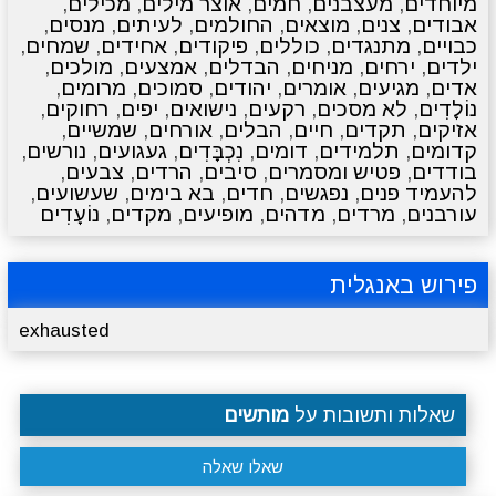
מיוחדים
,
מעצבנים
,
חמים
,
אוצר מילים
,
מכילים
,
אבודים
,
צנים
,
מוצאים
,
החולמים
,
לעיתים
,
מנסים
,
כבויים
,
מתנגדים
,
כוללים
,
פיקודים
,
אחידים
,
שמחים
,
ילדים
,
ירחים
,
מניחים
,
הבדלים
,
אמצעים
,
מולכים
,
אדים
,
מגיעים
,
אומרים
,
יהודים
,
סמוכים
,
מרומים
,
נוֹלָדִים
,
לא מסכים
,
רקעים
,
נישואים
,
יפים
,
רחוקים
,
אזיקים
,
תקדים
,
חיים
,
הבלים
,
אורחים
,
שמשיים
,
קדומים
,
תלמידים
,
דומים
,
נִכְבָּדִים
,
געגועים
,
נורשים
,
בודדים
,
פטיש ומסמרים
,
סיבים
,
הרדים
,
צבעים
,
להעמיד פנים
,
נפגשים
,
חדים
,
בא בימים
,
שעשועים
,
עורבנים
,
מרדים
,
מדהים
,
מופיעים
,
מקדים
,
נוֹעָדִים
פירוש באנגלית
exhausted
שאלות ותשובות על
מותשים
שאלו שאלה