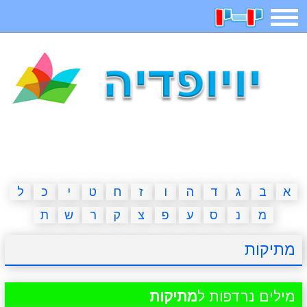
תפריט
משחקים
בדיחות
חידות
חיפוש
2023 משחקים
אפליקציות
ארץ עיר
קטנטנים
דפי צביעה
משפטים
מצחיקות
מגניבות
א
ב
ג
ד
ה
ו
ז
ח
ט
י
כ
ל
מ
נ
ס
ע
פ
צ
ק
ר
ש
ת
איש תלוי
מדריכים
פוקימון גו
מצא הבדלים
מתיקות
יצירה
משחקי בנות
אשליות
חדשות
מילים נרדפות ל
מתיקות