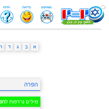
א
ב
ג
ד
ה
הפרה
מילים נרדפות ל
הפ