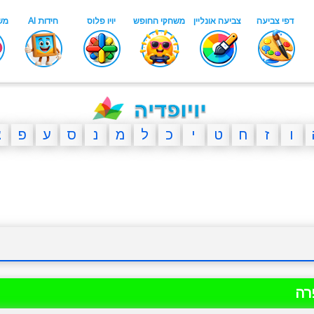
ו
ז
ח
ט
י
כ
ל
מ
נ
ס
ע
פ
צ
רה