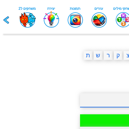
ק
ר
ש
ת