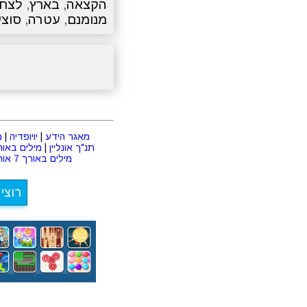
הקצאה
,
בארץ
,
לצחו
מנומנם
,
עטרה
,
סוצי
מאגר הידע
|
יויופדיה
|
מ
תנ"ך אונליין
|
מילים באורך 2 או
מילים באורך 7 אותיות
רוצי