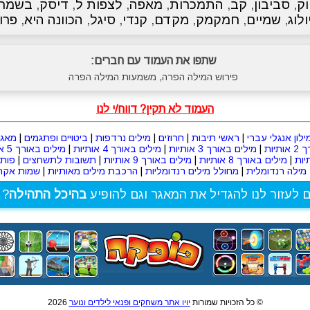
ק
,
סביבון
,
קב
,
התמכרות
,
מאפה
,
לצפות ל
,
דיסק
,
בשמח
ולוג
,
שמיים
,
חמקמק
,
מקדם
,
קנדי
,
סיגל
,
הכוונה היא
,
פרו
שתפו את העמוד עם חברים:
פירוש המילה הפרה, משמעות המילה הפרה
העמוד לא תקין? דווח/י לנו
ילון אנגלי עברי
|
ראשי תיבות
|
חרוזים
|
מילים נרדפות
|
ביטויים ופתגמים
|
מאגר
תיות
|
מילים באורך 3 אותיות
|
מילים באורך 4 אותיות
|
מילים באורך 5 אותיות
|
מילים באורך 8 אותיות
|
מילים באורך 9 אותיות
|
תשובות לתשחצים
|
פות
מילה רנדומלית
|
מחולל מילים רנדומליות
|
הרכבת מילים מאותיות
|
שמות אקרא
ם לעזור לנו להגדיל את המאגר וגם להופיע
בהיכל התהילה
? 
© כל הזכויות שמורות
יויו אתר משחקים ופנאי לילדים ונוער
2026