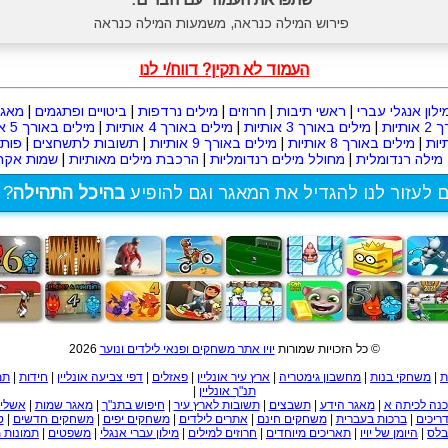
פירוש המילה כנראה, משמעות המילה כנראה
העמוד לא תקין? דווח/י לנו
ילון אנגלי עברי
|
ראשי תיבות
|
חרוזים
|
מילים נרדפות
|
ביטויים ופתגמים
|
מאגר
תיות
|
מילים באורך 3 אותיות
|
מילים באורך 4 אותיות
|
מילים באורך 5 אותיות
|
מילים באורך 8 אותיות
|
מילים באורך 9 אותיות
|
תשובות לתשחצים
|
פות
מילה רנדומלית
|
מחולל מילים רנדומליות
|
הרכבת מילים מאותיות
|
שמות אקרא
ם לעזור לנו להגדיל את המאגר וגם להופיע
בהיכל התהילה
? 
© כל הזכויות שמורות
יויו אתר משחקים ופנאי לילדים ונוער
2026
ת
|
משחקי בנות
|
מחשבון גימטריה
|
ארץ עיר אונליין
|
פאזלים
|
דפי צביעה אונליין
|
חידות
|
תמ
תנ"ך אונליין
|
נה לכיתה א
|
מאגר הידע
|
תשבצים
|
תשובות לארץ עיר
|
חיפוש בתנ"ך
|
מאגר שמות
|
אשליו
ריכים
|
ברכות בעברית
|
משחקים חינם
|
אתרים לילדים
|
משחקים יפים
|
משחקים חדשים
|
ט
לס
|
היומן של יויו
|
תאריכים מיוחדים
|
חרוזים למילים
|
מילון עברי אנגלי
|
משפטים
|
תמונות 