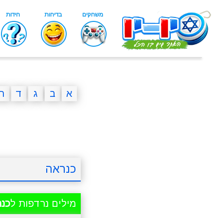
א
ב
ג
ד
ה
כנראה
מילים נרדפות ל
כנ