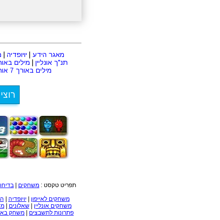
מאגר הידע
|
יויופדיה
|
מ
תנ"ך אונליין
|
מילים באורך 2 או
מילים באורך 7 אותיות
רוצי
תפריט טקסט :
משחקים
|
בדיחו
משחקים לאייפון
|
יויופדיה
|
הכ
משחקים אונליין
|
שאלונים
|
מד
פתרונות לתשבצים
|
משחק באב