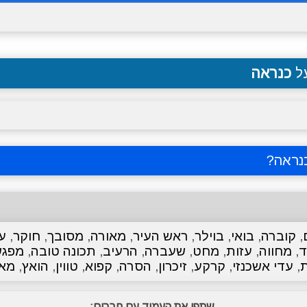
על
כנראה
נראה
?
,
קוברה
,
בואי
,
בוילר
,
ראש העיר
,
מאורה
,
מסובך
,
חוקר
,
ענ
ד
,
מחווה
,
עזות
,
מחט
,
שעברה
,
הרעיב
,
תכונה טובה
,
מפגש
ת
,
עדי אשכנזי
,
קרקע
,
זיכרון
,
הסרה
,
קפוא
,
טווין
,
הואץ
,
מא
שתפו את העמוד עם חברים: