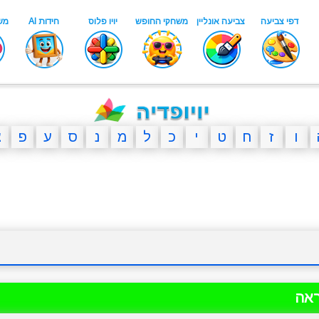
ו
ז
ח
ט
י
כ
ל
מ
נ
ס
ע
פ
צ
ראה