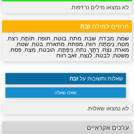
לא נמצאו מילים נרדפות.
מתכונים
טריוויה
מגניבים
סרטונים
חרוזים למילה
זבח
שמח
,
מבדח
,
שבח
,
מתח
,
בוטח
,
תופח
,
תּוֹתָח
,
רצח
,
מטח
,
נִימְתָּח
,
רווח
,
מפתח
,
מתארח
,
בטח
,
שטח
,
מארח
,
נצח
,
רַתָּךְ
,
נתח
,
נִיפְתָּח
,
הובטח
,
מצח
,
פסח
,
משטח
,
לבטח
,
לנצח
,
זאב רווח
שאלות ותשובות על
זבח
שאלו שאלה
לא נמצאו שאלות.
ערכים אקראיים