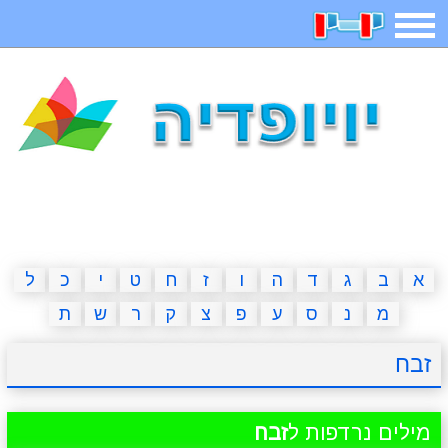
תפריט
משחקים
בדיחות
חידות
חיפוש
2023 משחקים
אפליקציות
ארץ עיר
קטנטנים
דפי צביעה
משפטים
מצחיקות
מגניבות
א
ב
ג
ד
ה
ו
ז
ח
ט
י
כ
ל
מ
נ
ס
ע
פ
צ
ק
ר
ש
ת
איש תלוי
מדריכים
פוקימון גו
מצא הבדלים
זבח
יצירה
משחקי בנות
אשליות
חדשות
מילים נרדפות ל
זבח