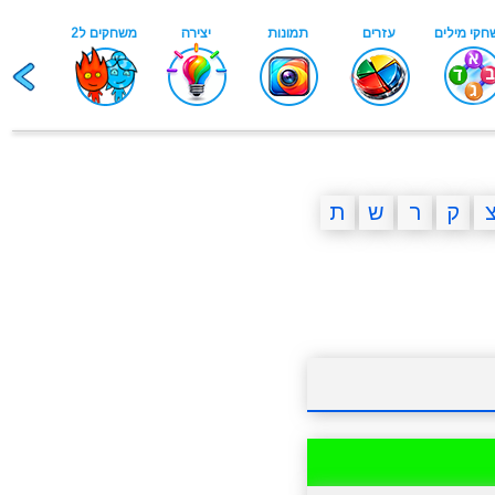
ק
ר
ש
ת