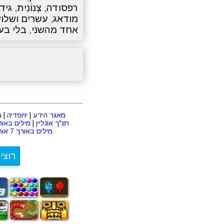
רפסודה
,
צְנוֹנִית
,
גיד
מודאג
,
עשרים ושלו
אחד מהשני
,
בלי בע
מאגר הידע
|
יויופדיה
|
מ
תנ"ך אונליין
|
מילים באורך 2 או
מילים באורך 7 אותיות
רוצי