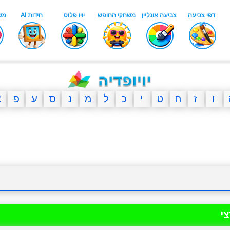
ו
ז
ח
ט
י
כ
ל
מ
נ
ס
ע
פ
צ
י