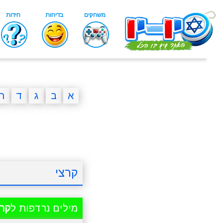
א
ב
ג
ד
ה
קרצי
מילים נרדפות ל
קרצ