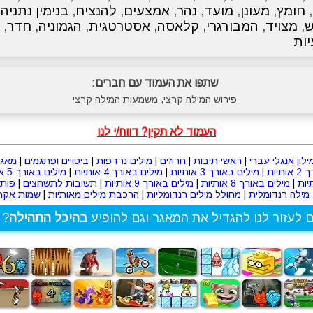
,
חומץ
,
מעונן
,
מועד
,
נהר
,
אמצעים
,
להנציח
,
בנימין נתניהו
ש
,
מצויד
,
המבורגרי
,
קלאסה
,
אסטרטגית
,
הגמוניה
,
חדר
,
יות
שתפו את העמוד עם חברים:
פירוש המילה קרצי, משמעות המילה קרצי
העמוד לא תקין? דווח/י לנו
ילון אנגלי עברי
|
ראשי תיבות
|
חרוזים
|
מילים נרדפות
|
ביטויים ופתגמים
|
מאגר
תיות
|
מילים באורך 3 אותיות
|
מילים באורך 4 אותיות
|
מילים באורך 5 אותיות
|
מילים באורך 8 אותיות
|
מילים באורך 9 אותיות
|
תשובות לתשחצים
|
פות
מילה רנדומלית
|
מחולל מילים רנדומליות
|
הרכבת מילים מאותיות
|
שמות אקרא
ם לעזור לנו להגדיל את המאגר וגם להופיע
בהיכל התהילה
? 