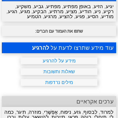
יגיע
,
הזיע
,
באופן מפתיע
,
מפתיע
,
גביע
,
משקיע
,
רקיע
,
ניע
,
הודיע
,
מציע
,
מרתיע
,
הבקיע
,
מגיע
,
הגיע
,
מתכונים
טריוויה
מגניבים
סרטונים
מודיע
,
הסיע
,
פגיע
,
להציע
,
מרגיע
,
הטמיע
שתפו את העמוד עם חברים:
עוד מידע שתרצו לדעת על
להרגיע
מידע על להרגיע
שאלות ותשובות
מילים נרדפות
ערכים אקראיים
למרוד
,
לבסוף
,
גזע
,
ניפוח
,
אֶפְשָׁרִי
,
מוזרה
,
תיגר
,
כמה
לי
,
תיחלי
,
בוהק
,
פראי
,
תיירות
,
להישאר
,
עלות
,
ובכן
,