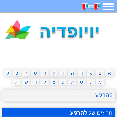
תפריט
משחקים
בדיחות
חידות
חיפוש
2023 משחקים
אפליקציות
ארץ עיר
קטנטנים
דפי צביעה
משפטים
מצחיקות
מגניבות
א
ב
ג
ד
ה
ו
ז
ח
ט
י
כ
ל
מ
נ
ס
ע
פ
צ
ק
ר
ש
ת
איש תלוי
מדריכים
פוקימון גו
מצא הבדלים
להרגיע
יצירה
משחקי בנות
אשליות
חדשות
חרוזים של
להרגיע