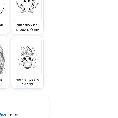
דף צביעה של
תפ
קפוצ'ינו אססינו
מילקשייק חמוד
צב
לצביעה
תגיות :
דגלי