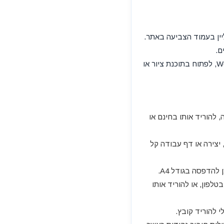
ור כקובץ PDF או לעבור לצביעה אונליין בעמוד הצביעה באתר.
ם.
ניתן לשמור את התמונה במחשב או בטלפון, לשלוח להורים, למורים או לחברים, להוסיף למסמך Word, לפתוח בתוכנת ציור או
להוריד אותו בחינם או
יצירה או דף עבודה קל
הדפסה בגודל A4.
פון, או להוריד אותו
י להוריד קובץ.