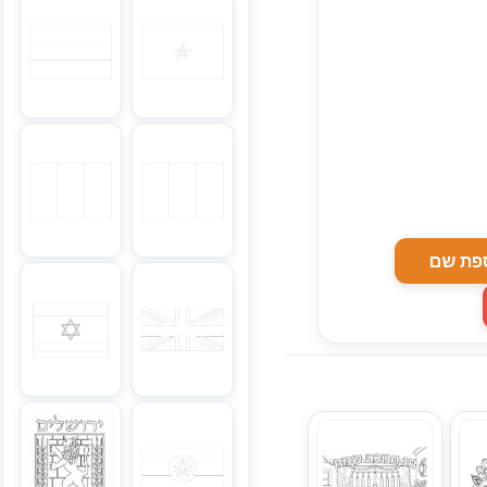
פת שם