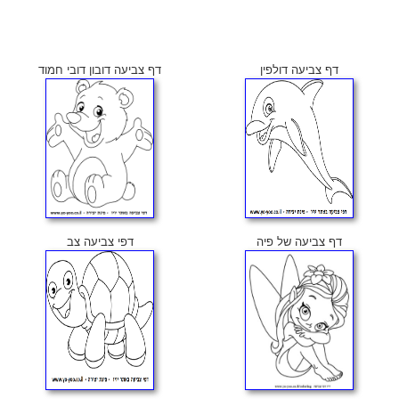
דף צביעה דולפין
דף צביעה דובון דובי חמוד
דף צביעה של פיה
דפי צביעה צב