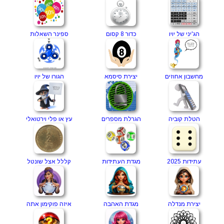
הג'יני של יויו
כדור 8 קסום
ספינר השאלות
מחשבון אחוזים
יצירת סיסמא
הגורו של יויו
הטלת קוביה
הגרלת מספרים
עץ או פלי וירטואלי
עתידות 2025
מגדת העתידות
קללל אצל שונטל
יצירת מנדלה
מגדת האהבה
איזה פוקימון אתה