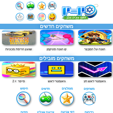
משחקים חדשים
הגנה על המבצר
קו הגנה סטיקמן
שגעון הריסת מכוניות
משחקים מובילים
גיאומטרי דאש חץ
גיאומטרי דאש
פייפר .יו 2
מומלצים
חיפוש
משחקים
חדשים
דפי צביעה
בדיחות
צביעה אונליין
חידות