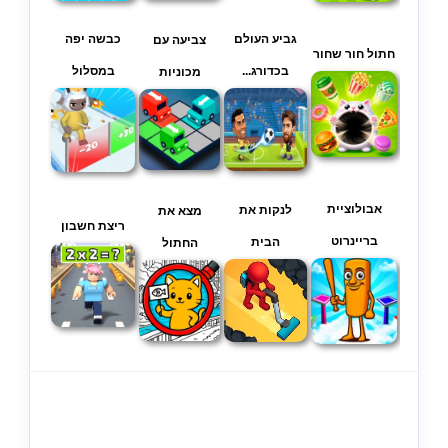
גביע העולם
כבשה יפה
צביעה עם
חתול חור שחור
בכדורג...
במסלול
מכוניות
אבולוציית
לנקות את
מצא את
ריצת חשבון
בריינרוט
הבית
החתול