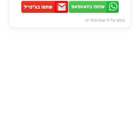
נכתב על ידי צוות אתר יויו