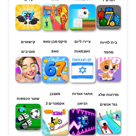
המים 7
ציירו ליום
סיקס סבן טאפ
קישוטים
בית לחיות
העצמאות
טאפ
מגניבים
מחמד
אתגר אגדות
מעצבן
מדרגות שלג
שוער הכפפות
הניאון
אקסטרים 3
נגד אנשים