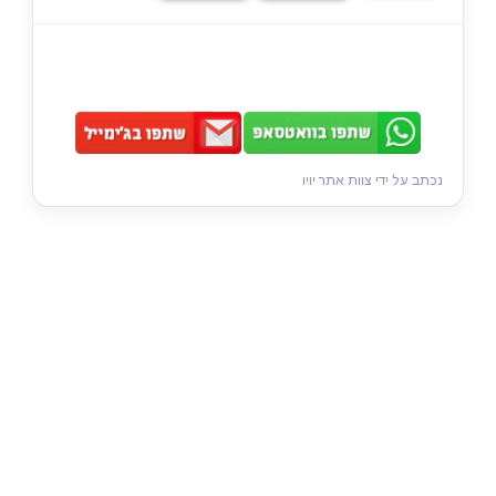
נכתב על ידי צוות אתר יויו