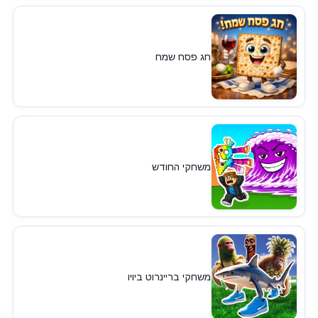
חג פסח שמח
משחקי החודש
משחקי בריינרוט ביויו