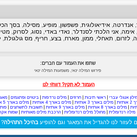
,
אנדרטה
,
אידיאולוגית
,
פשפשון
,
מופיע
,
מסילה
,
בסך הכל
אימה
,
אני הלכתי לסנדלר
,
נאדי באדי
,
נסוג
,
לסרוק
,
מטיי
ה
,
לזרום
,
תאחלי
,
ממון
,
מארח
,
בצע
,
חריף
,
מס גולגולת
,
ל
שתפו את העמוד עם חברים:
פירוש המילה ינאי, משמעות המילה ינאי
העמוד לא תקין? דווח/י לנו
ילון אנגלי עברי
|
ראשי תיבות
|
חרוזים
|
מילים נרדפות
|
ביטויים ופתגמים
|
מאגר
תיות
|
מילים באורך 3 אותיות
|
מילים באורך 4 אותיות
|
מילים באורך 5 אותיות
|
מילים באורך 8 אותיות
|
מילים באורך 9 אותיות
|
תשובות לתשחצים
|
פות
מילה רנדומלית
|
מחולל מילים רנדומליות
|
הרכבת מילים מאותיות
|
שמות אקרא
ם לעזור לנו להגדיל את המאגר וגם להופיע
בהיכל התהילה
? 