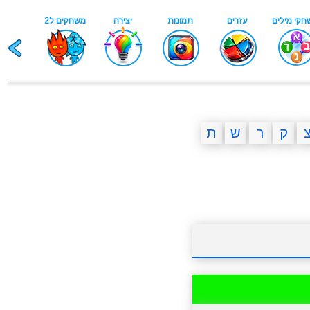
ק
ר
ש
ת