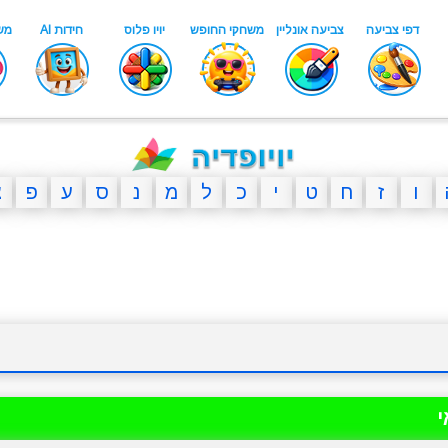
ו
ז
ח
ט
י
כ
ל
מ
נ
ס
ע
פ
צ
י