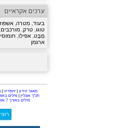
ערכים אקראיים
בעוד
,
מטרה
,
אשפוז
טוגו
,
טרק
,
מורכבים
,
מַבָּט
,
אפילו
,
חומוסי
ארגמן
מאגר הידע
|
יויופדיה
|
מ
תנ"ך אונליין
|
מילים באורך 2 או
מילים באורך 7 אותיות
רוצי