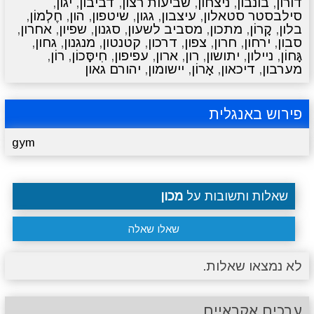
דורון
,
בונבון
,
ניצחון
,
שביעות רצון
,
דביבון
,
יגון
,
סילבסטר סטאלון
,
עיצבון
,
גגון
,
שיטפון
,
הון
,
חֶלְמוֹן
,
בלון
,
קָרוֹן
,
מתכון
,
מסביב לשעון
,
סגנון
,
שפיון
,
אחרון
,
סבון
,
ירחון
,
חרון
,
צפון
,
דרכון
,
קטנטון
,
מנגנון
,
גחון
,
גָּחוֹן
,
ניילון
,
יתושון
,
רון
,
ארון
,
עפיפון
,
חִיסָּכוֹן
,
רוֹן
,
מערבון
,
דיכאון
,
אָרוֹן
,
יישומון
,
יהורם גאון
פירוש באנגלית
gym
שאלות ותשובות על
מכון
שאלו שאלה
לא נמצאו שאלות.
ערכים אקראיים