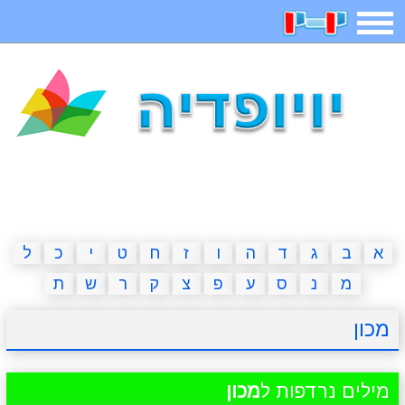
תפריט
משחקים
בדיחות
חידות
חיפוש
2023 משחקים
אפליקציות
ארץ עיר
קטנטנים
דפי צביעה
משפטים
מצחיקות
מגניבות
א
ב
ג
ד
ה
ו
ז
ח
ט
י
כ
ל
מ
נ
ס
ע
פ
צ
ק
ר
ש
ת
איש תלוי
מדריכים
פוקימון גו
מצא הבדלים
מכון
יצירה
משחקי בנות
אשליות
חדשות
מילים נרדפות ל
מכון