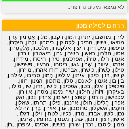
לא נמצאו מילים נרדפות.
מתכונים
טריוויה
מגניבים
סרטונים
חרוזים למילה
מכון
לִירוֹן
,
מחשבון
,
יתרון
,
המון
,
רקבון
,
מלון
,
אֲסִימוֹן
,
גָּרוֹן
,
מוזיאון
,
ששון
,
התיכון
,
לקסיקון
,
כימהון
,
זִכָּרוֹן
,
חִיסָּרוֹן
,
טיפשון
,
מִיסְדְּרוֹן
,
חיצון
,
אלקטרון
,
אלכסון
,
אֵלֶקְטְרוֹן
,
אסון
,
חלבון
,
ראשון
,
חשבון
,
גרון
,
תיאטרון
,
זיכרון
,
אַגְמוֹן
,
חלון
,
טִירוֹן
,
אפרסמון
,
טירון
,
חיסרון
,
מִידְרוֹן
,
ארמון
,
עיוורון
,
שָׁרוֹן
,
גאון
,
ביטחון
,
הרעיון
,
פשפשון
,
טילון
,
כִּשָּׁרוֹן
,
כישרון
,
אברטון
,
דודו אהרון
,
מיזרון
,
קישון
,
רזון
,
סילון
,
עיתון
,
עילפון
,
הָמוֹן
,
סביבון
,
עילבון
,
בון בון
,
אגמון
,
לא נכון
,
סלון
,
מתכוון
,
המנון
,
חזון
,
פילפילון
,
אלון
,
בטון
,
אפסילון
,
לישון
,
זדון
,
שון
,
מילון
,
בעיקרון
,
דּוֹרוֹן
,
חילזון
,
שירי מימון
,
מסרון
,
אווירון
,
עכבישון
,
הורמון
,
קפוצון
,
יִישּׂוּמוֹן
,
צהרון
,
נבון
,
זאק
אפרון
,
הֲלִיכוֹן
,
חולון
,
ארנבון
,
פילון
,
תחתון
,
שאלון
,
חִינָּמוֹן
,
אשקלון
,
טרומבון
,
עוון
,
אוירון
,
בָּרוֹן
,
זה לא
נכון
,
לשון
,
אבדון
,
מדון
,
כליון
,
לטחון
,
וילון
,
דגלון
,
אישון
,
רצון
,
דובון
,
עגלון
,
מטמון
,
בחיפזון
,
אַרְמוֹן
,
ממון
,
ליסבון
,
זכרון
,
שירון
,
בששון
,
אסימון
,
עיפרון
,
יָרוֹן
,