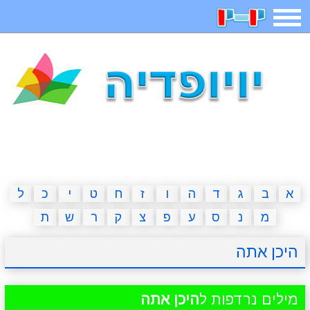
תפריט
משחקים
בדיחות
חידות
חיפוש
2023 משחקים
אפליקציות
ארץ עיר
קטנטנים
דפי צביעה
משפטים
מצחיקות
מגניבות
א
ב
ג
ד
ה
ו
ז
ח
ט
י
כ
ל
מ
נ
ס
ע
פ
צ
ק
ר
ש
ת
איש תלוי
מדריכים
פוקימון גו
מצא הבדלים
היכן אתה
יצירה
משחקי בנות
אשליות
חדשות
מילים נרדפות ל
היכן אתה