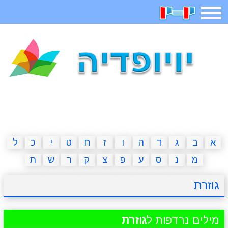
תפריט
משחקים
בדיחות
חידות
חיפוש
2023 משחקים
אפליקציות
ארץ עיר
קטנטנים
דפי צביעה
משפטים
מצחיקות
מגניבות
א
ב
ג
ד
ה
ו
ז
ח
ט
י
כ
ל
מ
נ
ס
ע
פ
צ
ק
ר
ש
ת
איש תלוי
מדריכים
פוקימון גו
מצא הבדלים
גוזרת
יצירה
משחקי בנות
אשליות
חדשות
מילים נרדפות ל
גוזרת