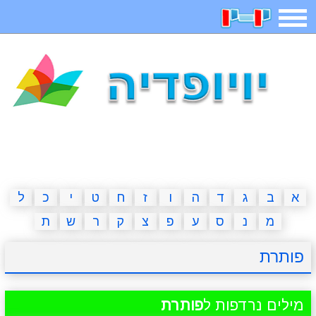
תפריט
משחקים
בדיחות
חידות
חיפוש
2023 משחקים
אפליקציות
ארץ עיר
קטנטנים
דפי צביעה
משפטים
מצחיקות
מגניבות
א
ב
ג
ד
ה
ו
ז
ח
ט
י
כ
ל
מ
נ
ס
ע
פ
צ
ק
ר
ש
ת
איש תלוי
מדריכים
פוקימון גו
מצא הבדלים
פותרת
יצירה
משחקי בנות
אשליות
חדשות
מילים נרדפות ל
פותרת