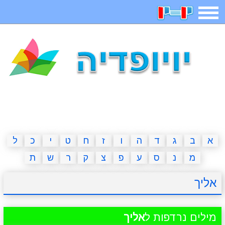
תפריט
משחקים
בדיחות
חידות
חיפוש
2023 משחקים
אפליקציות
ארץ עיר
קטנטנים
דפי צביעה
משפטים
מצחיקות
מגניבות
א
ב
ג
ד
ה
ו
ז
ח
ט
י
כ
ל
מ
נ
ס
ע
פ
צ
ק
ר
ש
ת
איש תלוי
מדריכים
פוקימון גו
מצא הבדלים
אליך
יצירה
משחקי בנות
אשליות
חדשות
מילים נרדפות ל
אליך