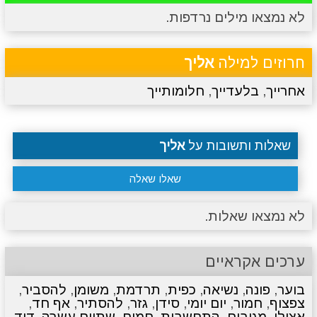
לא נמצאו מילים נרדפות.
מתכונים
טריוויה
מגניבים
סרטונים
חרוזים למילה
אליך
אחרייך
,
בלעדייך
,
חלומותייך
שאלות ותשובות על
אליך
שאלו שאלה
לא נמצאו שאלות.
ערכים אקראיים
בוער
,
פונה
,
נשיאה
,
כפית
,
תרדמת
,
משומן
,
להסביר
,
צפצוף
,
חמור
,
יום יומי
,
סידן
,
גזר
,
להסתיר
,
אף חד
,
אצילי
,
מגיבים
,
התחשבות
,
חמים
,
שתיים עשרה
,
דוד