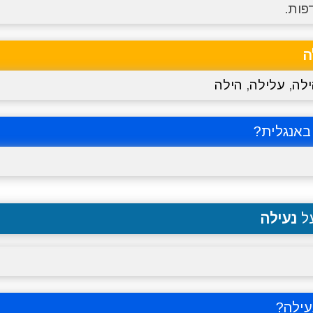
פות.
ה
לה
,
עלילה
,
הילה
אנגלית?
על
נעילה
עילה
?