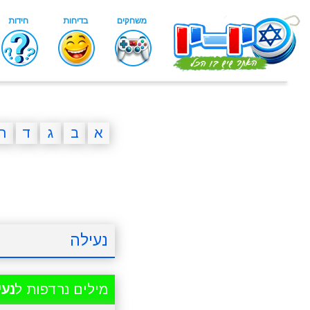
א
ב
ג
ד
ה
נעילה
מילים נרדפות ל
נעי