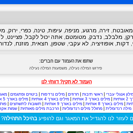
מאובטח
,
זירה
,
מרגוע
,
מניפה
,
עיפות
,
טינה
,
כפרי
,
ירוק
,
מע
קן
,
מלבלב
,
נדבק
,
מטומטם
,
אתה יכול לקבל
,
פציינט
,
לה
,
דקות
,
אופוזיציה
,
לא עקבי
,
שטפון
,
חצאית
,
מוזנח
,
לנדור
שתפו את העמוד עם חברים:
פירוש המילה נעילה, משמעות המילה נעילה
העמוד לא תקין? דווח/י לנו
ילון אנגלי עברי
|
ראשי תיבות
|
חרוזים
|
מילים נרדפות
|
ביטויים ופתגמים
|
מאגר
תיות
|
מילים באורך 3 אותיות
|
מילים באורך 4 אותיות
|
מילים באורך 5 אותיות
|
מילים באורך 8 אותיות
|
מילים באורך 9 אותיות
|
תשובות לתשחצים
|
פות
מילה רנדומלית
|
מחולל מילים רנדומליות
|
הרכבת מילים מאותיות
|
שמות אקרא
ם לעזור לנו להגדיל את המאגר וגם להופיע
בהיכל התהילה
? 