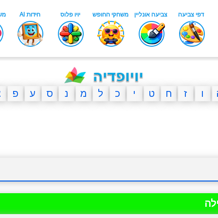
ו
ז
ח
ט
י
כ
ל
מ
נ
ס
ע
פ
צ
לה