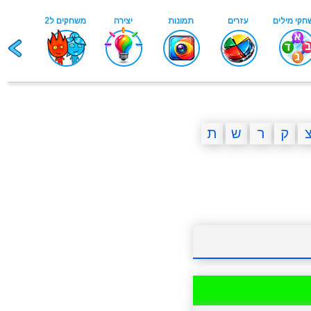
ק
ר
ש
ת