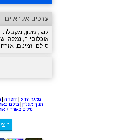
ערכים אקראיים
לנגן
,
מלון
,
מקבלת
,
אוכלוסייה
,
נמלה
,
שר
סולם
,
זמינים
,
אזרחי
מאגר הידע
|
יויופדיה
|
מ
תנ"ך אונליין
|
מילים באורך 2 או
מילים באורך 7 אותיות
רוצי