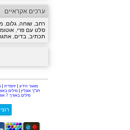
ערכים אקראיים
רחב
,
שוחה
,
גלום
,
מ
סלט עם פרי
,
אוטומט
תכתיב
,
בדים
,
אתגר
מאגר הידע
|
יויופדיה
|
מ
תנ"ך אונליין
|
מילים באורך 2 או
מילים באורך 7 אותיות
רוצי