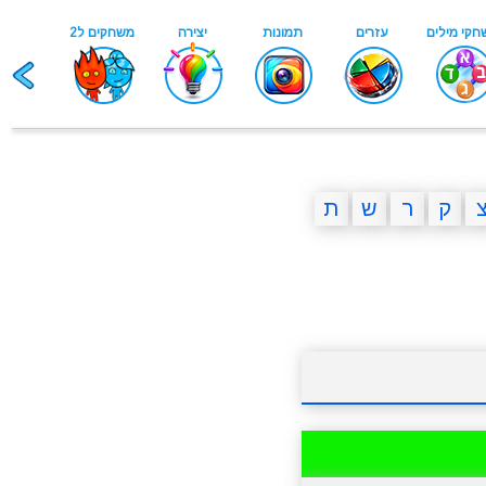
ק
ר
ש
ת