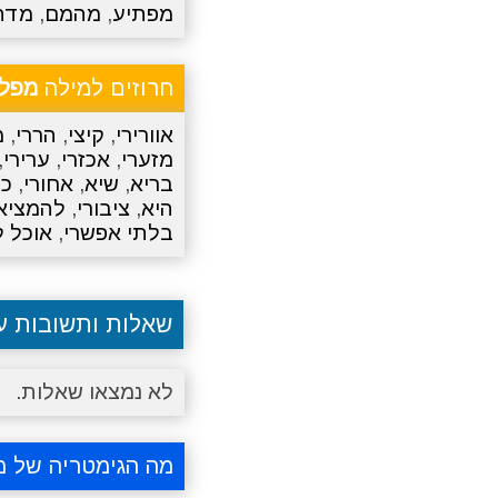
מפתיע
,
מהמם
,
מדה
חרוזים למילה
מפלי
אוורירי
,
קיצי
,
הררי
,
מ
מזערי
,
אכזרי
,
ערירי
,
בריא
,
שיא
,
אחורי
,
כפ
היא
,
ציבורי
,
להמציא
בלתי אפשרי
,
אוכל ל
שאלות ותשובות 
לא נמצאו שאלות.
מה הגימטריה של מ