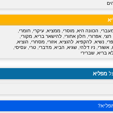
ים
א
עברי
,
הכוונה היא
,
מוסרי
,
ממציא
,
עיקרי
,
חומרי
,
חצי
,
אפרורי
,
חלון אחורי
,
להישאר בריא
,
מקורי
,
רי
,
נשיא
,
להקפיא
,
להוציא
,
אזורי
,
מסחרי
,
הוציא
,
,
אשורי
,
ניו דלהי
,
שגיא
,
הביא
,
מדברי
,
טרי
,
עסיסי
,
א בריא
,
שברירי
על
מפליא
פליא
?