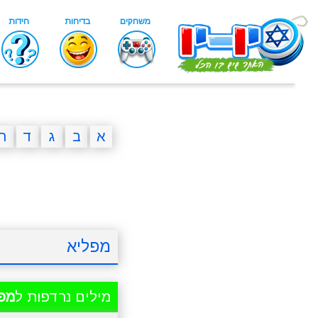
א
ב
ג
ד
ה
מפליא
מילים נרדפות ל
מפ