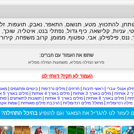
ותחן
,
להתכווץ
,
מטע
,
תנשום
,
התאפר
,
נאבק
,
תועפות
,
זלז
י
,
עניות
,
קלישאה
,
כיף גדול
,
נפתלי בנט
,
איטליה
,
שוכך
,
ב
,
ננס
,
פילפילון
,
אבי
,
טפטוף
,
ממומן
,
קרוב משפחה
,
קירור
,
שתפו את העמוד עם חברים:
פירוש המילה מפליא, משמעות המילה מפליא
העמוד לא תקין? דווח/י לנו
ילון אנגלי עברי
|
ראשי תיבות
|
חרוזים
|
מילים נרדפות
|
ביטויים ופתגמים
|
מאגר
תיות
|
מילים באורך 3 אותיות
|
מילים באורך 4 אותיות
|
מילים באורך 5 אותיות
|
מילים באורך 8 אותיות
|
מילים באורך 9 אותיות
|
תשובות לתשחצים
|
פות
מילה רנדומלית
|
מחולל מילים רנדומליות
|
הרכבת מילים מאותיות
|
שמות אקרא
ם לעזור לנו להגדיל את המאגר וגם להופיע
בהיכל התהילה
? 