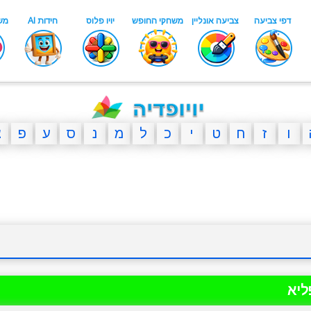
ו
ז
ח
ט
י
כ
ל
מ
נ
ס
ע
פ
צ
ליא