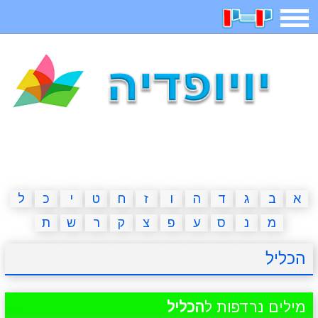
תפריט
משחקים
בדיחות
חידות
חיפוש
2023 משחקים
אפליקציות
ארץ עיר
קטנטנים
דפי צביעה
משפטים
מצחיקות
מגניבות
א
ב
ג
ד
ה
ו
ז
ח
ט
י
כ
ל
מ
נ
ס
ע
פ
צ
ק
ר
ש
ת
איש תלוי
מדריכים
פוקימון גו
מצא הבדלים
הכליל
יצירה
משחקי בנות
אשליות
חדשות
מילים נרדפות ל
הכליל