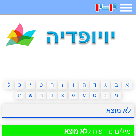
תפריט
משחקים
בדיחות
חידות
חיפוש
2023 משחקים
אפליקציות
ארץ עיר
קטנטנים
דפי צביעה
משפטים
מצחיקות
מגניבות
א
ב
ג
ד
ה
ו
ז
ח
ט
י
כ
ל
מ
נ
ס
ע
פ
צ
ק
ר
ש
ת
איש תלוי
מדריכים
פוקימון גו
מצא הבדלים
לא מוצא
יצירה
משחקי בנות
אשליות
חדשות
מילים נרדפות ל
לא מוצא