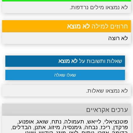
לא נמצאו מילים נרדפות.
מתכונים
טריוויה
מגניבים
סרטונים
חרוזים למילה
לא מוצא
לא רוצה
שאלות ותשובות על
לא מוצא
שאלו שאלה
לא נמצאו שאלות.
ערכים אקראיים
פוטנציאלי
,
לייאש
,
תעמולה
,
נתח
,
שואג
,
אופנוע
,
פרקדן
,
ריכז
,
נבחה
,
גימנסיה
,
מיזוג
,
אתנן
,
הבדלים
,
בדומה
,
אזורי
,
ניתוח
,
ליצן
,
מוזג
,
קידוש
,
שייט